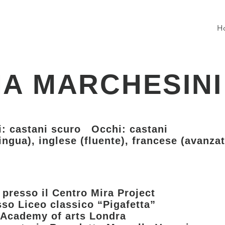
H
NA MARCHESINI
i: castani scuro Occhi: castani
ingua), inglese (fluente), francese (avanza
 presso il Centro Mira Project
sso Liceo classico “Pigafetta”
Academy of arts Londra