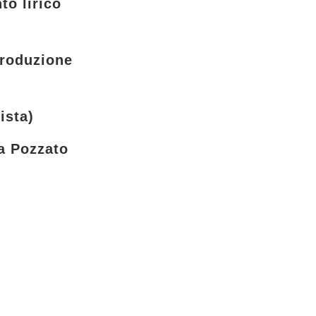
to lirico
produzione
ista)
a Pozzato