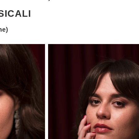
SICALI
ne)