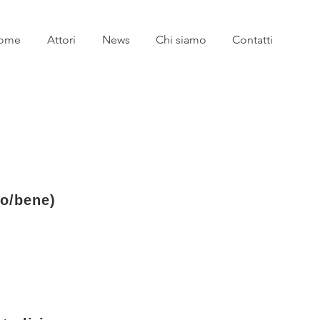
ome
Attori
News
Chi siamo
Contatti
to/bene)