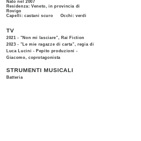
Nato nel 2007
Residenza: Veneto, in provincia di
Rovigo
Capelli: castani scuro Occhi: verdi
TV
2021 - "Non mi lasciare", Rai Fiction
2023 - "Le mie ragazze di carta", regia di
Luca Lucini - Pepito produzioni -
Giacomo, coprotagonista
STRUMENTI MUSICALI
Batteria
ABILITA'
Skateboard
, kajak e tiro con l'arco
storico