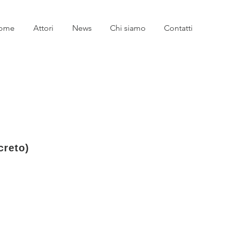
ome
Attori
News
Chi siamo
Contatti
creto)