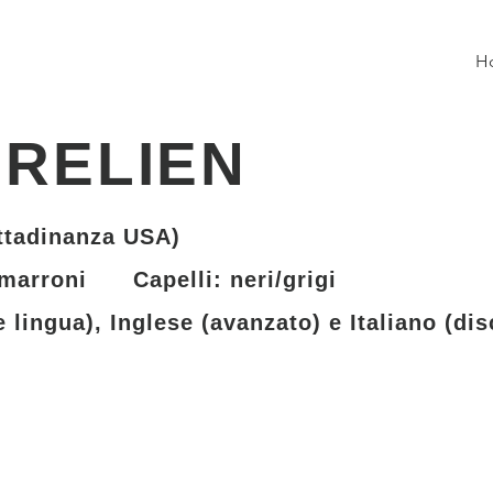
H
URELIEN
ittadinanza USA)
marroni Capelli: neri/grigi
lingua), Inglese (avanzato) e Italiano (dis