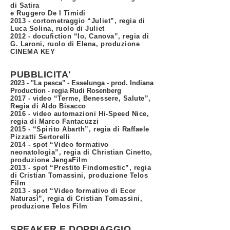
di Satira
e Ruggero De I Timidi
2013 - cortometraggio “Juliet”, regia di
Luca Solina, ruolo di Juliet
2012 - docufiction “Io, Canova”, regia di
G. Laroni, ruolo di Elena, produzione
CINEMA KEY
PUBBLICITA'
2023 - "La pesca" - Esselunga - prod. Indiana
Production - regia Rudi Rosenberg
2017 - video “Terme, Benessere, Salute”,
Regia di Aldo Bisacco
2016 - video automazioni Hi-Speed Nice,
regia di Marco Fantacuzzi
2015 - “Spirito Abarth”, regia di Raffaele
Pizzatti Sertorelli
2014 - spot “Video formativo
neonatologia”, regia di Christian Cinetto,
produzione JengaFilm
2013 - spot “Prestito Findomestic”, regia
di Cristian Tomassini, produzione Telos
Film
2013 - spot “Video formativo di Ecor
Naturasì”, regia di Cristian Tomassini,
produzione Telos Film
SPEAKER E DOPPIAGGIO