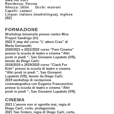
Nata nel 2005
Residenza: Verona
Altezza: 163m Occhi: marroni
Capelli: castani
Lingue: italiano (madrelingua), inglese
(B2)
FORMAZIONE
W
orkshop bimensile presso centro Mira
Project Sandrigo (Vi)
2022 II step del corso “L’ attore Crea” di
Marta Gervasutti;
2020/2021 e 2021/2022 corso “Fare Cinema”
presso la scuola di teatro e cinema “Altri
posti in piedi “, San Giovanni Lupatoto (VR),
tenuto da Diego Carli;
2018/2019 e 2019/2020 corso “Ciack For
Kids” presso la scuola di teatro e cinema
“Altri posti in piedi “, San Giovanni
Lupatoto (VR), tenuto da Diego Carli;
2019 workshop di recitazione
cinematografica con Eugenio Franceschini
presso la scuola di teatro e cinema “Altri
posti in piedi “, San Giovanni Lupatoto (VR).
CINEMA
2021 L’amore non si sgonfia mai, regia di
Diego Carli, corto, protagonista.
2021 Two Sisters, regia di Diego Carli, corto,