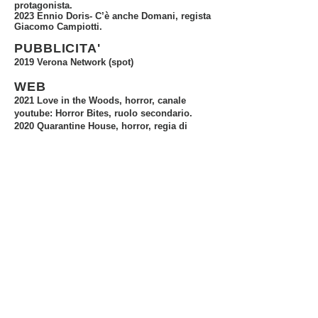
protagonista.
2023 Ennio Doris- C’è anche Domani, regista
Giacomo Campiotti.
PUBBLICITA'
2019 Verona Network (spot)
WEB
2021 Love in the Woods, horror, canale
youtube: Horror Bites, ruolo secondario.
2020 Quarantine House, horror, regia di
Diego Carli, ruolo secondario.
2023 Detective Jeanpaul in L’asma
dell’opera, regia Nicola Pegg, ruolo
secondario.
PREMI
Miglior attrice al 22° Corto Fiction
Chianciano Terme con L’ amore non si
sgonfia mai.
SKILLS
Danza: twerk, heels. Pole dance.