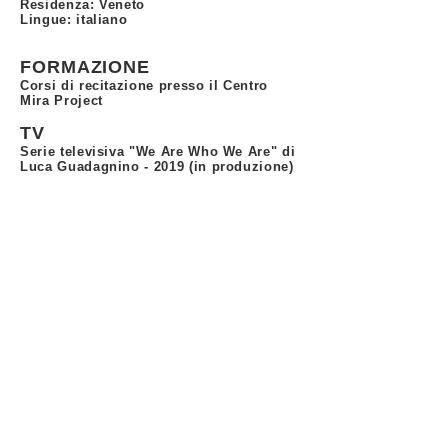
Residenza: Veneto
Lingue: italiano
FORMAZIONE
Corsi di recitazione presso il Centro
Mira Project
TV
Serie televisiva "We Are Who We Are" di
Luca Guadagnino - 2019 (in produzione)
Centro Mira Project di Miroslava Topchieva
- via
Europa 2, 36066 Sandrigo (VI) - P.IVA
0303980242
- Tel.
0444 659252
- Mob.
320 3732388
- email
info@miraproject.it