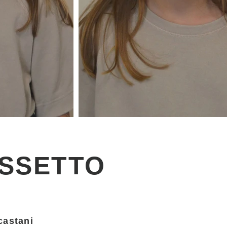
OSSETTO
castani