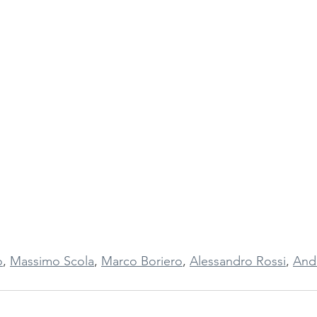
o
, 
Massimo Scola
, 
Marco Boriero
, 
Alessandro Rossi
, 
Andr