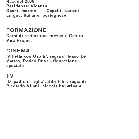
Nata nel 2008
Residenza: Vicenza
Occhi: marroni Capelli: castani
Lingue: Italiano, portoghese
FORMAZIONE
Corsi di recitazione presso il Centro
Mira Project
CINEMA
'Villetta con Ospiti’, regia di Ivano De
Matteo, Rodeo Drive - figurazione
speciale
TV
‘Di padre in figlia’, Bibi Film, regia di
Riccardo Milani, piccola ballerina e
attrice
ABILITA'
Danza ed equitazione